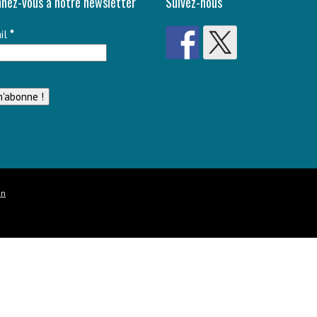
nez-vous à notre newsletter
Suivez-nous
il
*
on