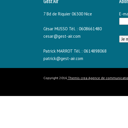
Gest’Air
Abon
7 Bd de Riquier 06300 Nice
E-ma
César MUSSO Tél. : 0608661480
cesar@gest-air.com
Patrick MARROT Tél. : 0614898068
patrick@gest-air.com
Copyright 2016
Themis crea Agence de communicati